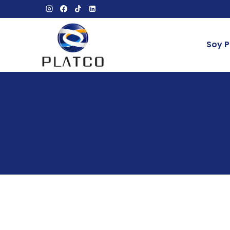
Soy P