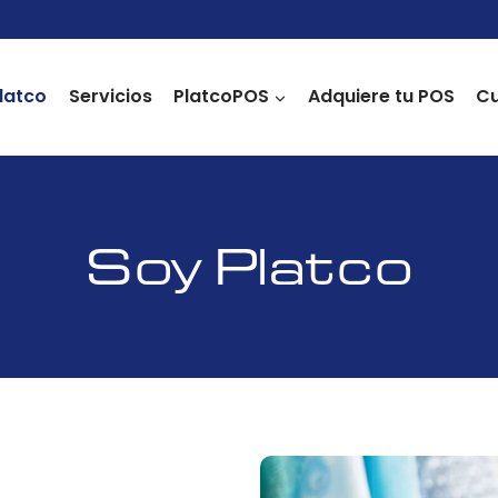
latco
Servicios
PlatcoPOS
Adquiere tu POS
Cu
Soy Platco