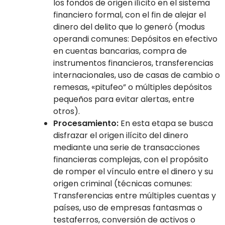
los fondos de origen ilícito en el sistema
servicio de punto de venta y la contratación con
financiero formal, con el fin de alejar el
proveedores que efectúen su comercialización"
dinero del delito que lo generó (modus
operandi comunes: Depósitos en efectivo
G.O. Nro. 42.066 del 10/02/2021
en cuentas bancarias, compra de
instrumentos financieros, transferencias
Resolución SUDEBAN Nro. 010.25 "Normas relativas a la
internacionales, uso de casas de cambio o
Administración y Supervisión de los Riesgos de
Legitimación de Capitales, Financiamiento al Terrorismo
remesas, «pitufeo” o múltiples depósitos
y Financiamiento de la Proliferación de Armas de
pequeños para evitar alertas, entre
Destrucción Masiva (LC/FT/FPADM) aplicables a las
otros).
instituciones del Sector Bancario"
Procesamiento:
En esta etapa se busca
disfrazar el origen ilícito del dinero
G.O. Nro. 43.098 del 31/03/25
mediante una serie de transacciones
financieras complejas, con el propósito
de romper el vínculo entre el dinero y su
origen criminal (técnicas comunes:
Transferencias entre múltiples cuentas y
países, uso de empresas fantasmas o
testaferros, conversión de activos o