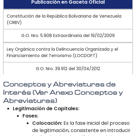
Publicación en Gaceta Oficial
Constitución de la República Bolivariana de Venezuela
(CRBV)
G.O. Nro. 5.908 Extraordinaria del 19/02/2009
Ley Orgánica contra la Delincuencia Organizada y el
Financiamiento del Terrorismo (LOCDOFT)
G.O. Nro. 39.912 del 30/04/2012
Ley Orgánica de Drogas (LOD)
Conceptos y Abreviaturas de
Interés (Ver Anexo Conceptos y
G.O. Nro. 39.546 del 05/11/2010
Abreviaturas)
Legitimación de Capitales:
Ley Orgánica sobre Extinción de Dominio (LOED)
Fases:
G.O. Nro. 6.745 Extraordinaria del 28/04/2023
Colocación:
Es la fase inicial del proceso
de legitimación, consistente en introducir
Resolución SUDEBAN Nro. 049.20 "Normas que regulan el