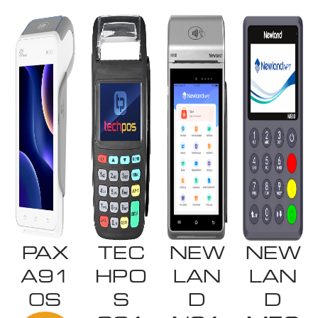
PAX
TEC
NEW
NEW
A91
HPO
LAN
LAN
0S
S
D
D