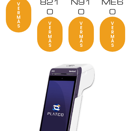
821
N91
ME6
V
E
0
0
0
R
M
Á
V
V
V
S
E
E
E
R
R
R
M
M
M
Á
Á
Á
S
S
S