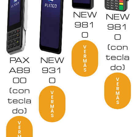
NEW
NEW
981
981
0
0
(con
V
E
tecla
R
PAX
NEW
M
do)
Á
A89
931
S
00
0
V
E
(con
R
V
M
E
Á
tecla
R
S
M
do)
Á
S
V
E
R
M